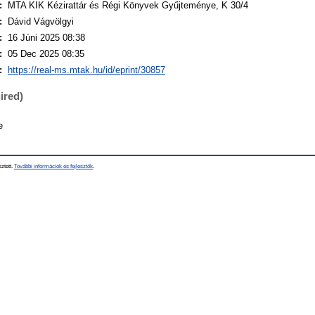
:
MTA KIK Kézirattár és Régi Könyvek Gyűjteménye, K 30/4
:
Dávid Vágvölgyi
:
16 Júni 2025 08:38
:
05 Dec 2025 08:35
:
https://real-ms.mtak.hu/id/eprint/30857
ired)
e
sztett.
További információk és fejlesztők
.