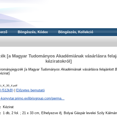
erző
Böngészés, Kódex
Böngészés, Kollekció
ék [a Magyar Tudományos Akadémiának vásárlásra felajá
kéziratokról]
Irományjegyzék [a Magyar Tudományos Akadémiának vásárlásra felajánlott Bol
ézirat)
t_K_30_4.pdf
 (512kB)
|
Előzetes bemutató
a-konyvtar.primo.exlibrisgroup.com/perma...
:
Kézirat
:
1 db, 2 fol. ; 21 x 33 cm, Elhelyezve ifj. Bolyai Gáspár levelei Szily Kálmán