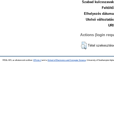
Szabad kulcsszavak
Feltöltő
Elhelyezés dátuma
Utolsó változtatás
URI
Actions (login requ
Tétel szekesztés
REAL-MS, az alkalamzott szoftver:
EPrints 3
amit a
School of Electronics and Computer Science
, University of Southampton fejle