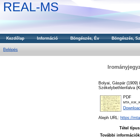
REAL-MS
Kezdőlap
Információ
Böngészés, Év
Böngészés, Sz
Belépés
Irományjegyz
Bolyai, Gáspár
(1909)
Székelybethlenfalva (K
PDF
MTA_KIK_K
Download
Aleph URL:
https://mt
Tétel típus
További információk