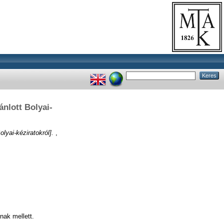
nlott Bolyai-
yai-kéziratokról].
,
nak mellett.