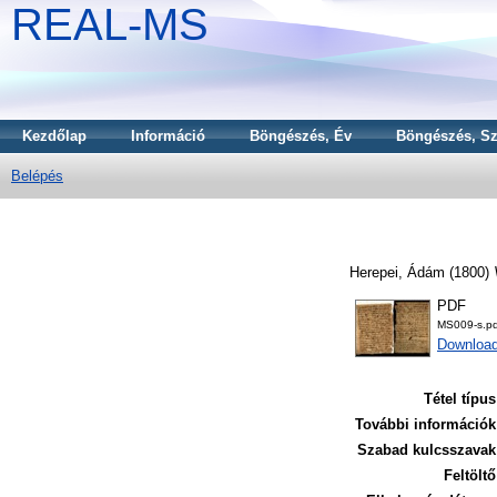
REAL-MS
Kezdőlap
Információ
Böngészés, Év
Böngészés, Sz
Belépés
Herepei, Ádám
(1800)
PDF
MS009-s.pd
Downloa
Tétel típus
További információk
Szabad kulcsszavak
Feltöltő