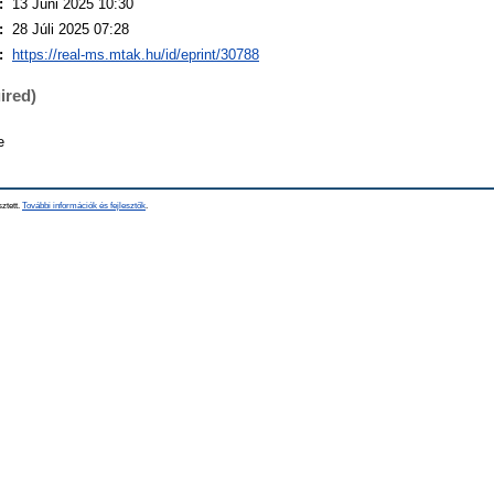
:
13 Júni 2025 10:30
:
28 Júli 2025 07:28
:
https://real-ms.mtak.hu/id/eprint/30788
ired)
e
sztett.
További információk és fejlesztők
.