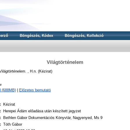
erző
Böngészés, Kódex
Böngészés, Kollekció
Világtörténelem
Világtörténelem.
, H.n. (Kézirat)
f
d (688MB)
|
Előzetes bemutató
:
Kézirat
:
Herepei Ádám előadása után készített jegyzet
:
Bethlen Gábor Dokumentációs Könyvtár, Nagyenyed, Ms 9
:
Tóth Gábor