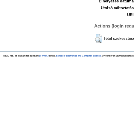
Elhelyezés dátuma
Utolsó változtatás
URI
Actions (login requ
Tétel szekesztés
REAL-MS, az alkalamzott szoftver:
EPrints 3
amit a
School of Electronics and Computer Science
, University of Southampton fejle