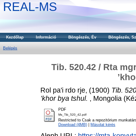
REAL-MS
Kezdőlap
Információ
Böngészés, Év
Böngészés, Sz
Belépés
Tib. 520.42 / Rta m
’kho
Rol pa'i rdo rje,
(1900)
Tib. 52
’khor bya tshul.
, Mongolia (Kéz
PDF
Ms_Tib_520_42.pdf
Restricted to Csak a repozitórium munkatár
Download (4MB)
|
Másolat kérés
Aleph URL:
https://mta-konyvt