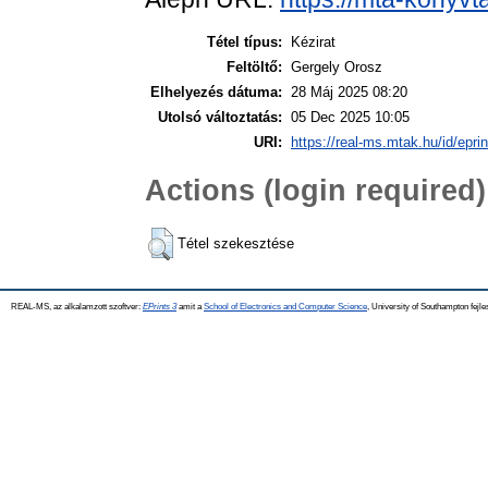
Tétel típus:
Kézirat
Feltöltő:
Gergely Orosz
Elhelyezés dátuma:
28 Máj 2025 08:20
Utolsó változtatás:
05 Dec 2025 10:05
URI:
https://real-ms.mtak.hu/id/epri
Actions (login required)
Tétel szekesztése
REAL-MS, az alkalamzott szoftver:
EPrints 3
amit a
School of Electronics and Computer Science
, University of Southampton fejle