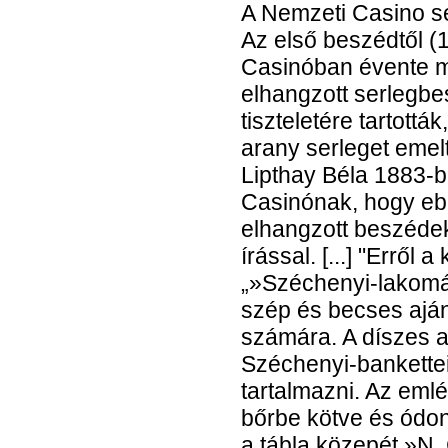
A Nemzeti Casino s
Az első beszédtől (
Casinóban évente 
elhangzott serlegb
tiszteletére tartott
arany serleget emel
Lipthay Béla 1883-b
Casinónak, hogy eb
elhangzott beszédeke
írással. [...] "Erről
„»Széchenyi-lakomá
szép és becses aján
számára. A díszes 
Széchenyi-bankette
tartalmazni. Az eml
bőrbe kötve és ódon
a tábla közepét »N