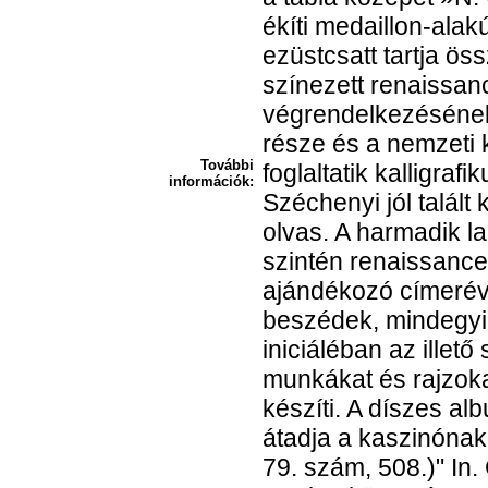
ékíti medaillon-alak
ezüstcsatt tartja ös
színezett renaissa
végrendelkezésének
része és a nemzeti 
További
foglaltatik kalligraf
információk:
Széchenyi jól talált
olvas. A harmadik l
szintén renaissance
ajándékozó címerév
beszédek, mindegyi
iniciáléban az illető
munkákat és rajzokat
készíti. A díszes a
átadja a kaszinónak.
79. szám, 508.)" In