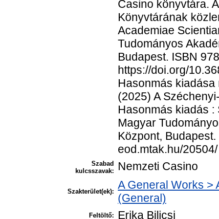
Casino könyvtára.
Könyvtárának közlem
Academiae Scientia
Tudományos Akadémi
Budapest. ISBN 97
https://doi.org/10
Hasonmás kiadása m
(2025) A Széchenyi
Hasonmás kiadás :
Magyar Tudományos
Központ, Budapest.
eod.mtak.hu/20504/
Szabad
Nemzeti Casino
kulcsszavak:
A General Works > 
Szakterület(ek):
(General)
Erika Bilicsi
Feltöltő: