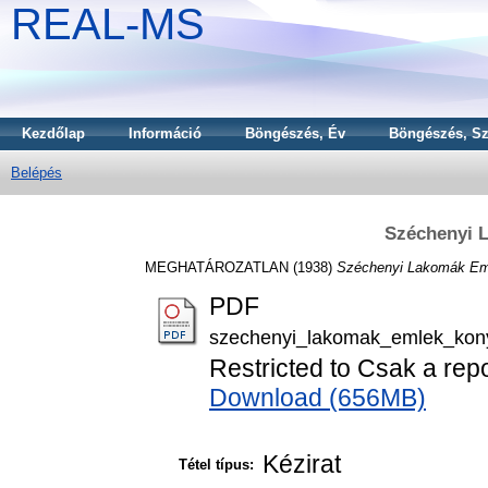
REAL-MS
Kezdőlap
Információ
Böngészés, Év
Böngészés, Sz
Belépés
Széchenyi 
MEGHATÁROZATLAN (1938)
Széchenyi Lakomák Em
PDF
szechenyi_lakomak_emlek_kon
Restricted to Csak a rep
Download (656MB)
Kézirat
Tétel típus: