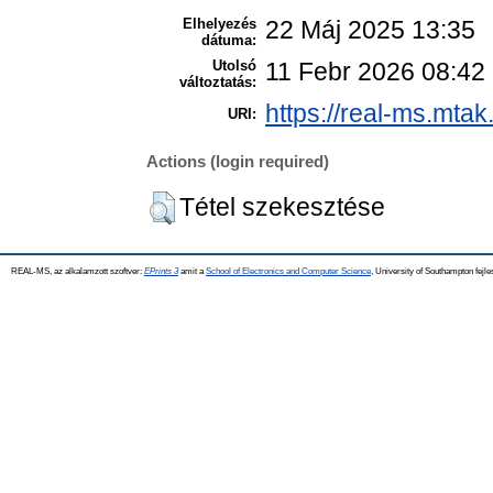
Elhelyezés
22 Máj 2025 13:35
dátuma:
Utolsó
11 Febr 2026 08:42
változtatás:
https://real-ms.mtak
URI:
Actions (login required)
Tétel szekesztése
REAL-MS, az alkalamzott szoftver:
EPrints 3
amit a
School of Electronics and Computer Science
, University of Southampton fejle