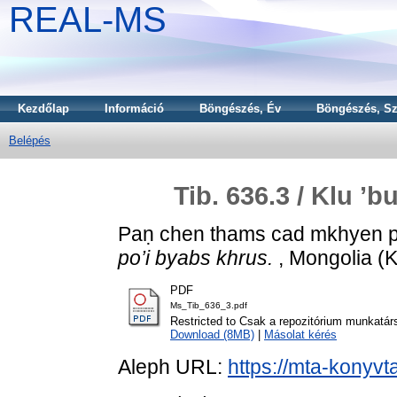
REAL-MS
Kezdőlap
Információ
Böngészés, Év
Böngészés, Sz
Belépés
Tib. 636.3 / Klu ’
Paṇ chen thams cad mkhyen 
po’i byabs khrus.
, Mongolia (K
PDF
Ms_Tib_636_3.pdf
Restricted to Csak a repozitórium munkatár
Download (8MB)
|
Másolat kérés
Aleph URL:
https://mta-konyvt