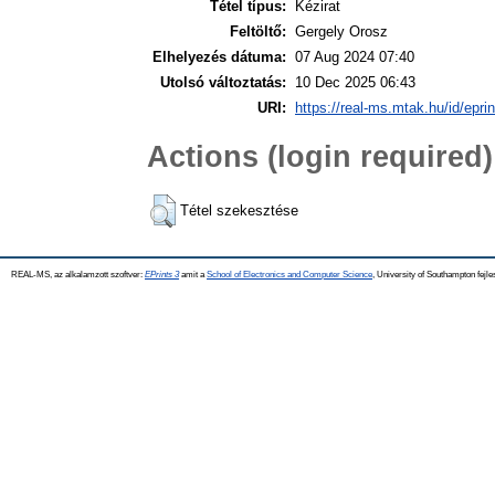
Tétel típus:
Kézirat
Feltöltő:
Gergely Orosz
Elhelyezés dátuma:
07 Aug 2024 07:40
Utolsó változtatás:
10 Dec 2025 06:43
URI:
https://real-ms.mtak.hu/id/epri
Actions (login required)
Tétel szekesztése
REAL-MS, az alkalamzott szoftver:
EPrints 3
amit a
School of Electronics and Computer Science
, University of Southampton fejle