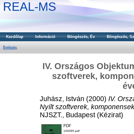
REAL-MS
Kezdőlap
Információ
Böngészés, Év
Böngészés, Sz
Belépés
IV. Országos Objektum
szoftverek, kompon
év
Juhász, István
(2000)
IV. Orsz
Nyílt szoftverek, komponensek
NJSZT., Budapest (Kézirat)
PDF
100095.pdf