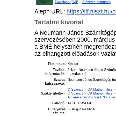
Download (9MB)
|
Előzetes bemutató
Aleph URL:
https://itf.njszt.h
Tartalmi kivonat
A Neumann János Számítógép
szervezésében 2000. március 
a BME helyszínén megrendezés
az elhangzott előadások vázla
Tétel típus:
Kézirat
További
Jelzet: Neumann János Számító
információk:
- szerkesztő
Szabad
Neumann János Számítógép-tudo
kulcsszavak:
Q Science > QA Mathematics > 
Szakterület(ek):
Q Science > QA Mathematics >
A General Works > AX Not specif
Feltöltő:
ALEPH SWORD
Elhelyezés
02 Aug 2024 06:37
dátuma: