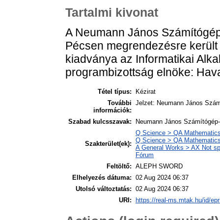
Tartalmi kivonat
A Neumann János Számítógép
Pécsen megrendezésre került
kiadványa az Informatikai Alk
programbizottság elnöke: Hav
Tétel típus:
Kézirat
További
Jelzet: Neumann János Számí
információk:
Szabad kulcsszavak:
Neumann János Számítógép-tu
Q Science > QA Mathematics
Q Science > QA Mathematics
Szakterület(ek):
A General Works > AX Not spec
Fórum
Feltöltő:
ALEPH SWORD
Elhelyezés dátuma:
02 Aug 2024 06:37
Utolsó változtatás:
02 Aug 2024 06:37
URI:
https://real-ms.mtak.hu/id/ep