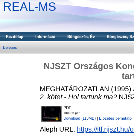
REAL-MS
Kezdőlap
Információ
Böngészés, Év
Böngészés, Sz
Belépés
NJSZT Országos Kongre
ta
MEGHATÁROZATLAN (1995)
2. kötet - Hol tartunk ma?
NJSZT
PDF
100085.pdf
Download (113MB)
|
Előzetes bemutató
Aleph URL:
https://itf.njszt.h