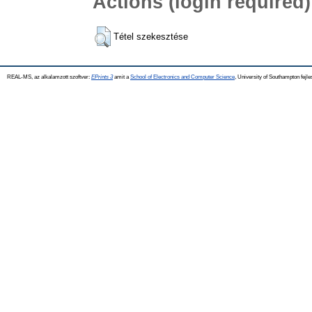
Actions (login required)
Tétel szekesztése
REAL-MS, az alkalamzott szoftver:
EPrints 3
amit a
School of Electronics and Computer Science
, University of Southampton fejle