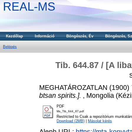
REAL-MS
Kezdőlap
Információ
Böngészés, Év
Böngészés, Sz
Belépés
Tib. 644.87 / [A lib
MEGHATÁROZATLAN (1900)
btsan spirits.].
, Mongolia (Kézi
PDF
Ms_Tib_644_87.pdf
Restricted to Csak a repozitórium munkatár
Download (2MB)
|
Másolat kérés
Aleph URL:
https://mta-konyvt