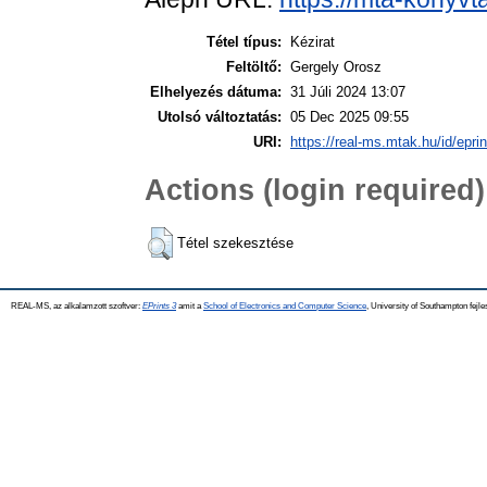
Tétel típus:
Kézirat
Feltöltő:
Gergely Orosz
Elhelyezés dátuma:
31 Júli 2024 13:07
Utolsó változtatás:
05 Dec 2025 09:55
URI:
https://real-ms.mtak.hu/id/epri
Actions (login required)
Tétel szekesztése
REAL-MS, az alkalamzott szoftver:
EPrints 3
amit a
School of Electronics and Computer Science
, University of Southampton fejle