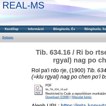
REAL-MS
Kezdőlap
Információ
Böngészés, Év
Böngészés, Sz
Belépés
Tib. 634.16 / Ri bo rt
rgyal) nag po c
Rol pa'i rdo rje,
(1900)
Tib. 634
(=klu rgyal) nag po chen po’i
PDF
Ms_Tib_634_16.pdf
Restricted to Csak a repozitórium munkatár
Download (22MB)
|
Másolat kérés
Aleph URL:
https://mta-konyvt