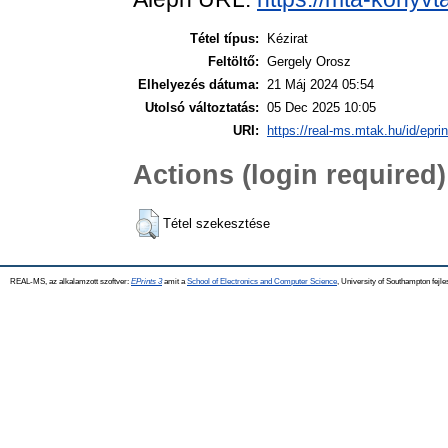
Tétel típus:
Kézirat
Feltöltő:
Gergely Orosz
Elhelyezés dátuma:
21 Máj 2024 05:54
Utolsó változtatás:
05 Dec 2025 10:05
URI:
https://real-ms.mtak.hu/id/epri
Actions (login required)
Tétel szekesztése
REAL-MS, az alkalamzott szoftver:
EPrints 3
amit a
School of Electronics and Computer Science
, University of Southampton fejle