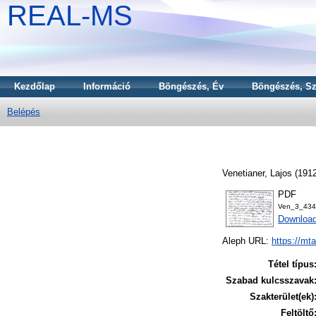
REAL-MS
Kezdőlap
Információ
Böngészés, Év
Böngészés, Sz
Belépés
Venetianer, Lajos
(191
PDF
Ven_3_434
Downloa
Aleph URL:
https://mt
Tétel típus
Szabad kulcsszavak
Szakterület(ek)
Feltöltő