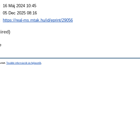
:
16 Máj 2024 10:45
:
05 Dec 2025 08:16
:
https://real-ms.mtak.hu/id/eprint/29056
ired)
e
sztett.
További információk és fejlesztők
.