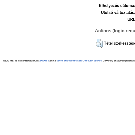
Elhelyezés dátuma
Utolsó változtatás
URI
Actions (login requ
Tétel szekesztés
REAL-MS, az alkalamzott szoftver:
EPrints 3
amit a
School of Electronics and Computer Science
, University of Southampton fejle