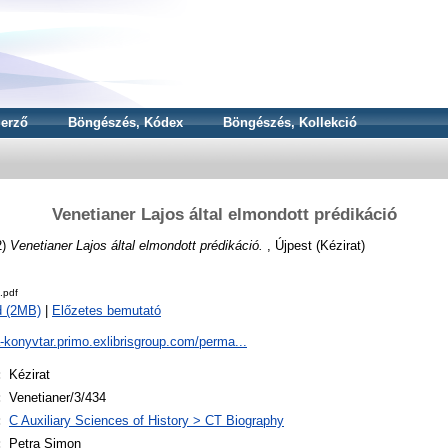
erző
Böngészés, Kódex
Böngészés, Kollekció
Venetianer Lajos által elmondott prédikáció
2)
Venetianer Lajos által elmondott prédikáció.
, Újpest (Kézirat)
.pdf
d (2MB)
|
Előzetes bemutató
a-konyvtar.primo.exlibrisgroup.com/perma...
:
Kézirat
:
Venetianer/3/434
:
C Auxiliary Sciences of History > CT Biography
:
Petra Simon