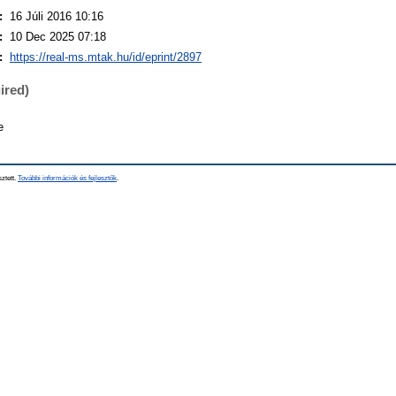
:
16 Júli 2016 10:16
:
10 Dec 2025 07:18
:
https://real-ms.mtak.hu/id/eprint/2897
ired)
e
sztett.
További információk és fejlesztők
.