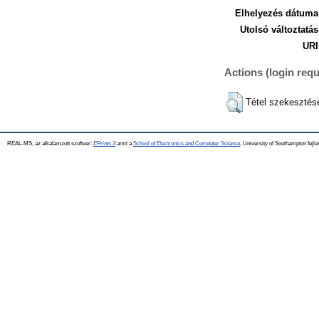
Elhelyezés dátuma
Utolsó változtatás
URI
Actions (login requ
Tétel szekesztés
REAL-MS, az alkalamzott szoftver:
EPrints 3
amit a
School of Electronics and Computer Science
, University of Southampton fejle