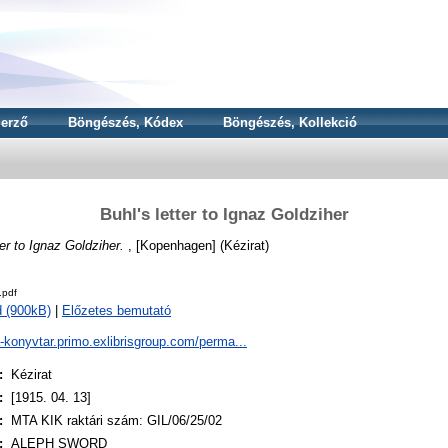
erző
Böngészés, Kódex
Böngészés, Kollekció
Buhl's letter to Ignaz Goldziher
ter to Ignaz Goldziher.
, [Kopenhagen] (Kézirat)
.pdf
 (900kB)
|
Előzetes bemutató
a-konyvtar.primo.exlibrisgroup.com/perma...
:
Kézirat
:
[1915. 04. 13]
:
MTA KIK raktári szám: GIL/06/25/02
:
ALEPH SWORD