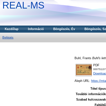
REAL-MS
Kezdőlap
Információ
Böngészés, Év
Böngészés, Sz
Belépés
Buhl, Frants
Buhl's let
PDF
000751137
Download
Aleph URL:
https://mt
Tétel típus
További információk
Szabad kulcsszavak
Feltöltő