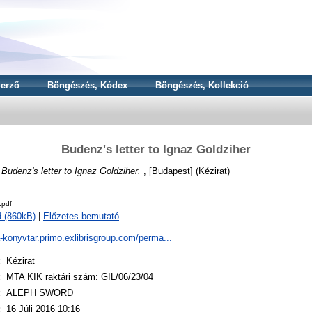
erző
Böngészés, Kódex
Böngészés, Kollekció
Budenz's letter to Ignaz Goldziher
)
Budenz's letter to Ignaz Goldziher.
, [Budapest] (Kézirat)
.pdf
 (860kB)
|
Előzetes bemutató
a-konyvtar.primo.exlibrisgroup.com/perma...
:
Kézirat
:
MTA KIK raktári szám: GIL/06/23/04
:
ALEPH SWORD
:
16 Júli 2016 10:16