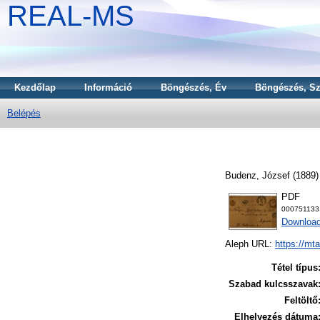
REAL-MS
Kezdőlap
Információ
Böngészés, Év
Böngészés, Sz
Belépés
Budenz, József
(1889
PDF
000751133
Download
Aleph URL:
https://mt
Tétel típus
Szabad kulcsszavak
Feltöltő
Elhelyezés dátuma