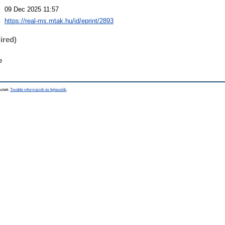
:
09 Dec 2025 11:57
:
https://real-ms.mtak.hu/id/eprint/2893
ired)
e
sztett.
További információk és fejlesztők
.