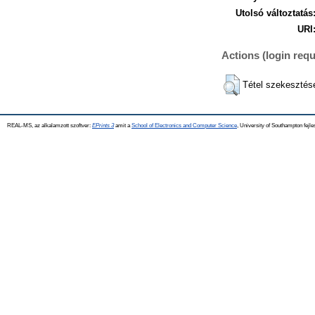
Utolsó változtatás
URI
Actions (login requ
Tétel szekesztés
REAL-MS, az alkalamzott szoftver:
EPrints 3
amit a
School of Electronics and Computer Science
, University of Southampton fejle