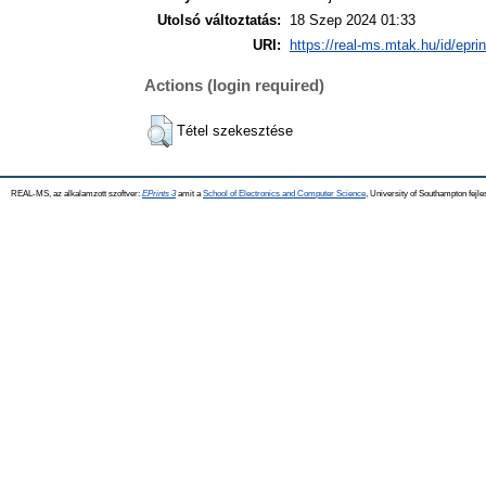
Utolsó változtatás:
18 Szep 2024 01:33
URI:
https://real-ms.mtak.hu/id/epri
Actions (login required)
Tétel szekesztése
REAL-MS, az alkalamzott szoftver:
EPrints 3
amit a
School of Electronics and Computer Science
, University of Southampton fejle