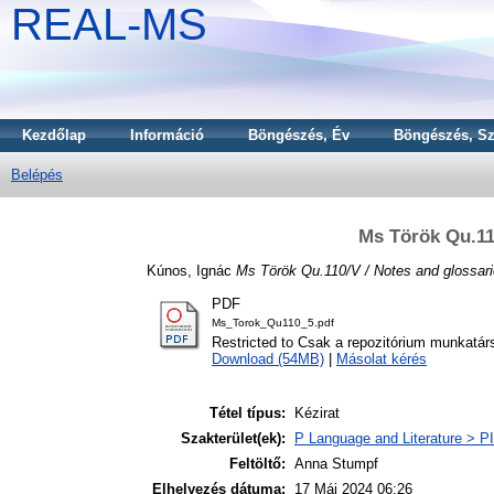
REAL-MS
Kezdőlap
Információ
Böngészés, Év
Böngészés, Sz
Belépés
Ms Török Qu.11
Kúnos, Ignác
Ms Török Qu.110/V / Notes and glossari
PDF
Ms_Torok_Qu110_5.pdf
Restricted to Csak a repozitórium munkatár
Download (54MB)
|
Másolat kérés
Tétel típus:
Kézirat
Szakterület(ek):
P Language and Literature > PI 
Feltöltő:
Anna Stumpf
Elhelyezés dátuma:
17 Máj 2024 06:26