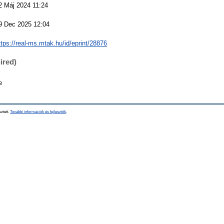
2 Máj 2024 11:24
9 Dec 2025 12:04
ttps://real-ms.mtak.hu/id/eprint/28876
ired)
e
sztett.
További információk és fejlesztők
.