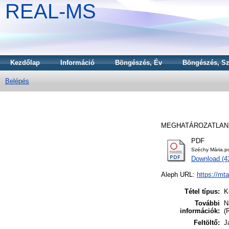
REAL-MS
Kezdőlap
Információ
Böngészés, Év
Böngészés, Sz
Belépés
MEGHATÁROZATLAN 
PDF
Széchy Mária.p
Download (
Aleph URL:
https://mt
Tétel típus:
K
További
N
információk:
(
Feltöltő:
J