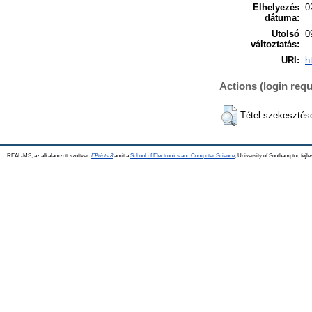
Elhelyezés
0
dátuma:
Utolsó
0
változtatás:
URI:
h
Actions (login requ
Tétel szekesztés
REAL-MS, az alkalamzott szoftver:
EPrints 3
amit a
School of Electronics and Computer Science
, University of Southampton fejle