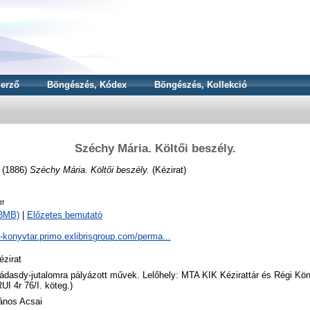
erző
Böngészés, Kódex
Böngészés, Kollekció
Széchy Mária. Költői beszély.
(1886)
Széchy Mária. Költői beszély.
(Kézirat)
df
43MB)
|
Előzetes bemutató
a-konyvtar.primo.exlibrisgroup.com/perma...
ézirat
ádasdy-jutalomra pályázott művek. Lelőhely: MTA KIK Kézirattár és Régi K
RUI 4r 76/I. köteg.)
ános Acsai