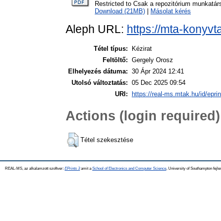
Restricted to Csak a repozitórium munkatár
Download (21MB)
|
Másolat kérés
Aleph URL:
https://mta-konyvt
Tétel típus:
Kézirat
Feltöltő:
Gergely Orosz
Elhelyezés dátuma:
30 Ápr 2024 12:41
Utolsó változtatás:
05 Dec 2025 09:54
URI:
https://real-ms.mtak.hu/id/epri
Actions (login required)
Tétel szekesztése
REAL-MS, az alkalamzott szoftver:
EPrints 3
amit a
School of Electronics and Computer Science
, University of Southampton fejle