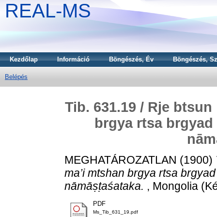
REAL-MS
Kezdőlap
Információ
Böngészés, Év
Böngészés, Sz
Belépés
Tib. 631.19 / Rje btsu
brgya rtsa brgyad 
nām
MEGHATÁROZATLAN (1900)
ma’i mtshan brgya rtsa brgyad 
nāmāṣṭaśataka.
, Mongolia (Ké
PDF
Ms_Tib_631_19.pdf