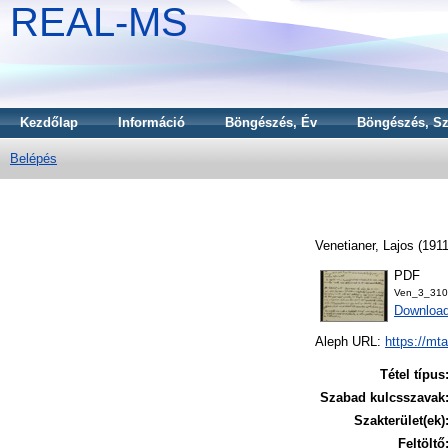
REAL-MS
Kezdőlap
Információ
Böngészés, Év
Böngészés, Sz
Belépés
Venetianer, Lajos
(191
PDF
Ven_3_310
Downloa
Aleph URL:
https://mt
Tétel típus
Szabad kulcsszavak
Szakterület(ek)
Feltöltő