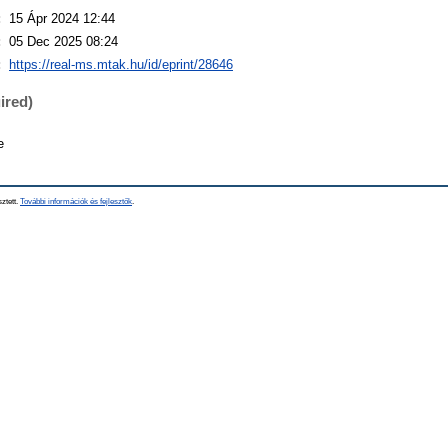
:
15 Ápr 2024 12:44
:
05 Dec 2025 08:24
:
https://real-ms.mtak.hu/id/eprint/28646
ired)
e
sztett.
További információk és fejlesztők
.