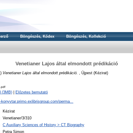
erző
Böngészés, Kódex
Böngészés, Kollekció
Venetianer Lajos által elmondott prédikáció
1)
Venetianer Lajos által elmondott prédikáció.
, Újpest (Kézirat)
.pdf
d (3MB)
|
Előzetes bemutató
a-konyvtar.primo.exlibrisgroup.com/perma...
:
Kézirat
:
Venetianer/3/310
:
C Auxiliary Sciences of History > CT Biography
:
Petra Simon