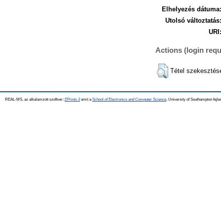
Elhelyezés dátuma
Utolsó változtatás
URI
Actions (login requ
Tétel szekesztés
REAL-MS, az alkalamzott szoftver:
EPrints 3
amit a
School of Electronics and Computer Science
, University of Southampton fejle