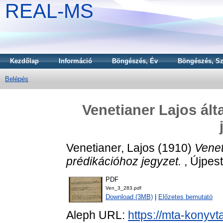
REAL-MS
Kezdőlap
Információ
Böngészés, Év
Böngészés, Sz
Belépés
Venetianer Lajos ált
Venetianer, Lajos
(1910)
Venet
prédikációhoz jegyzet.
, Újpest
PDF
Ven_3_283.pdf
Download (3MB)
|
Előzetes bemutató
Aleph URL:
https://mta-konyvt