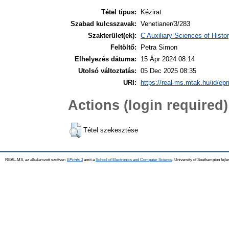
Tétel típus:
Kézirat
Szabad kulcsszavak:
Venetianer/3/283
Szakterület(ek):
C Auxiliary Sciences of Hist
Feltöltő:
Petra Simon
Elhelyezés dátuma:
15 Ápr 2024 08:14
Utolsó változtatás:
05 Dec 2025 08:35
URI:
https://real-ms.mtak.hu/id/epr
Actions (login required)
Tétel szekesztése
REAL-MS, az alkalamzott szoftver:
EPrints 3
amit a
School of Electronics and Computer Science
, University of Southampton fejle