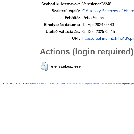
Szabad kulcsszavak:
Venetianer/3/248
Szakterület(ek):
C Auxiliary Sciences of Hist
Feltöltő:
Petra Simon
Elhelyezés dátuma:
12 Ápr 2024 09:49
Utolsó változtatás:
05 Dec 2025 09:15
URI:
https://real-ms.mtak.hu/id/epr
Actions (login required)
Tétel szekesztése
REAL-MS, az alkalamzott szoftver:
EPrints 3
amit a
School of Electronics and Computer Science
, University of Southampton fejle