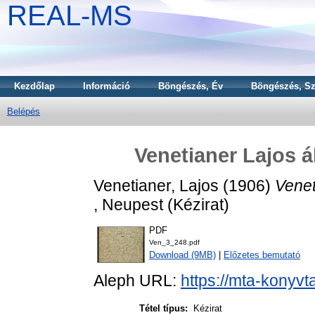
REAL-MS
Kezdőlap
Információ
Böngészés, Év
Böngészés, Sz
Belépés
Venetianer Lajos á
Venetianer, Lajos
(1906)
Venet
, Neupest (Kézirat)
PDF
Ven_3_248.pdf
Download (9MB)
|
Előzetes bemutató
Aleph URL:
https://mta-konyvt
Tétel típus:
Kézirat