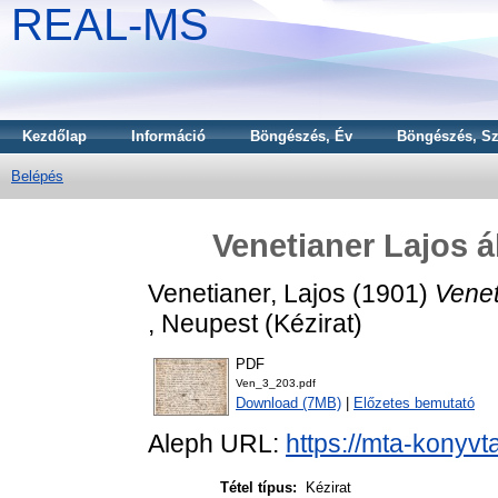
REAL-MS
Kezdőlap
Információ
Böngészés, Év
Böngészés, Sz
Belépés
Venetianer Lajos á
Venetianer, Lajos
(1901)
Venet
, Neupest (Kézirat)
PDF
Ven_3_203.pdf
Download (7MB)
|
Előzetes bemutató
Aleph URL:
https://mta-konyvt
Tétel típus:
Kézirat