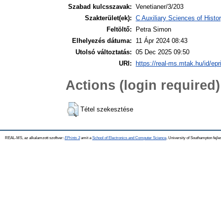
Szabad kulcsszavak:
Venetianer/3/203
Szakterület(ek):
C Auxiliary Sciences of Hist
Feltöltő:
Petra Simon
Elhelyezés dátuma:
11 Ápr 2024 08:43
Utolsó változtatás:
05 Dec 2025 09:50
URI:
https://real-ms.mtak.hu/id/epr
Actions (login required)
Tétel szekesztése
REAL-MS, az alkalamzott szoftver:
EPrints 3
amit a
School of Electronics and Computer Science
, University of Southampton fejle