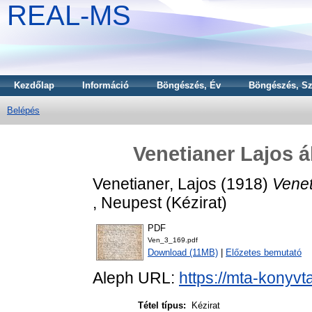
REAL-MS
Kezdőlap
Információ
Böngészés, Év
Böngészés, Sz
Belépés
Venetianer Lajos á
Venetianer, Lajos
(1918)
Venet
, Neupest (Kézirat)
PDF
Ven_3_169.pdf
Download (11MB)
|
Előzetes bemutató
Aleph URL:
https://mta-konyvt
Tétel típus:
Kézirat