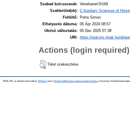
Szabad kulcsszavak:
Venetianer/3/169
Szakterület(ek):
C Auxiliary Sciences of Hist
Feltöltő:
Petra Simon
Elhelyezés dátuma:
05 Ápr 2024 08:57
Utolsó változtatás:
05 Dec 2025 07:38
URI:
https://real-ms.mtak.hu/id/epr
Actions (login required)
Tétel szekesztése
REAL-MS, az alkalamzott szoftver:
EPrints 3
amit a
School of Electronics and Computer Science
, University of Southampton fejle