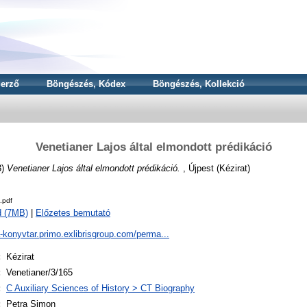
erző
Böngészés, Kódex
Böngészés, Kollekció
Venetianer Lajos által elmondott prédikáció
3)
Venetianer Lajos által elmondott prédikáció.
, Újpest (Kézirat)
.pdf
d (7MB)
|
Előzetes bemutató
a-konyvtar.primo.exlibrisgroup.com/perma...
:
Kézirat
:
Venetianer/3/165
:
C Auxiliary Sciences of History > CT Biography
:
Petra Simon