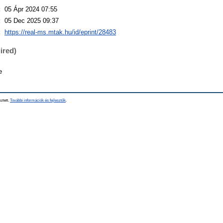
:
05 Ápr 2024 07:55
:
05 Dec 2025 09:37
:
https://real-ms.mtak.hu/id/eprint/28483
ired)
e
sztett.
További információk és fejlesztők
.