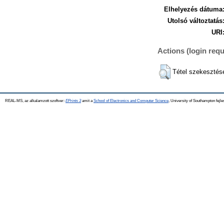
Elhelyezés dátuma
Utolsó változtatás
URI
Actions (login requ
Tétel szekesztés
REAL-MS, az alkalamzott szoftver:
EPrints 3
amit a
School of Electronics and Computer Science
, University of Southampton fejle