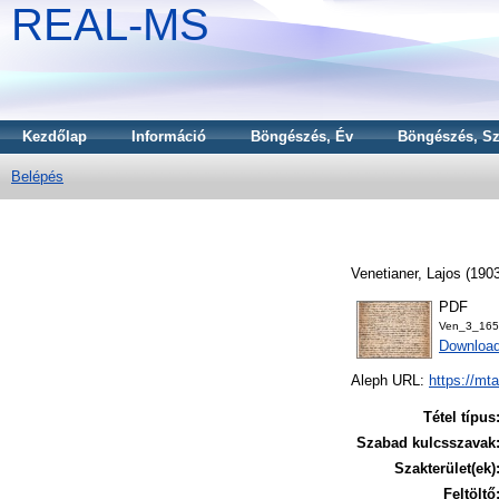
REAL-MS
Kezdőlap
Információ
Böngészés, Év
Böngészés, Sz
Belépés
Venetianer, Lajos
(190
PDF
Ven_3_165
Downloa
Aleph URL:
https://mt
Tétel típus
Szabad kulcsszavak
Szakterület(ek)
Feltöltő