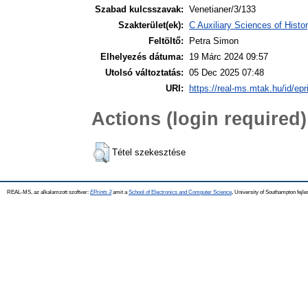
Szabad kulcsszavak:
Venetianer/3/133
Szakterület(ek):
C Auxiliary Sciences of Hist
Feltöltő:
Petra Simon
Elhelyezés dátuma:
19 Márc 2024 09:57
Utolsó változtatás:
05 Dec 2025 07:48
URI:
https://real-ms.mtak.hu/id/epr
Actions (login required)
Tétel szekesztése
REAL-MS, az alkalamzott szoftver:
EPrints 3
amit a
School of Electronics and Computer Science
, University of Southampton fejle