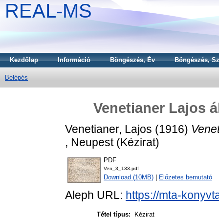
REAL-MS
Kezdőlap
Információ
Böngészés, Év
Böngészés, Sz
Belépés
Venetianer Lajos á
Venetianer, Lajos
(1916)
Venet
, Neupest (Kézirat)
PDF
Ven_3_133.pdf
Download (10MB)
|
Előzetes bemutató
Aleph URL:
https://mta-konyvt
Tétel típus:
Kézirat