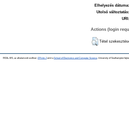
Elhelyezés dátuma
Utolsó változtatás
URI
Actions (login requ
Tétel szekesztés
REAL-MS, az alkalamzott szoftver:
EPrints 3
amit a
School of Electronics and Computer Science
, University of Southampton fejle