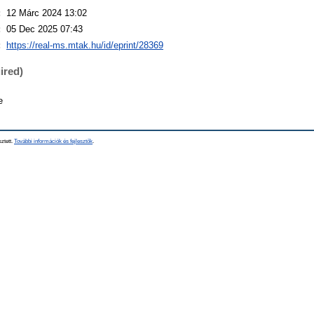
:
12 Márc 2024 13:02
:
05 Dec 2025 07:43
:
https://real-ms.mtak.hu/id/eprint/28369
ired)
e
sztett.
További információk és fejlesztők
.