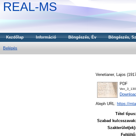
REAL-MS
Kezdőlap
Információ
Böngészés, Év
Böngészés, Sz
Belépés
Venetianer, Lajos
(191
PDF
Ven_3_130
Downloa
Aleph URL:
https://mt
Tétel típus
Szabad kulcsszavak
Szakterület(ek)
Feltöltő