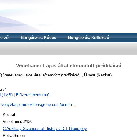
erző
Böngészés, Kódex
Böngészés, Kollekció
Venetianer Lajos által elmondott prédikáció
7)
Venetianer Lajos által elmondott prédikáció.
, Újpest (Kézirat)
.pdf
d (1MB)
|
Előzetes bemutató
a-konyvtar.primo.exlibrisgroup.com/perma...
:
Kézirat
:
Venetianer/3/130
:
C Auxiliary Sciences of History > CT Biography
:
Petra Simon