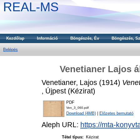
REAL-MS
Kezdőlap
Információ
Böngészés, Év
Böngészés, Sz
Belépés
Venetianer Lajos á
Venetianer, Lajos
(1914)
Venet
, Újpest (Kézirat)
PDF
Ven_3_060.pdf
Download (4MB)
|
Előzetes bemutató
Aleph URL:
https://mta-konyvt
Tétel típus:
Kézirat