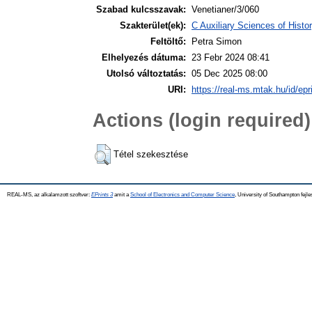
Szabad kulcsszavak:
Venetianer/3/060
Szakterület(ek):
C Auxiliary Sciences of Hist
Feltöltő:
Petra Simon
Elhelyezés dátuma:
23 Febr 2024 08:41
Utolsó változtatás:
05 Dec 2025 08:00
URI:
https://real-ms.mtak.hu/id/epr
Actions (login required)
Tétel szekesztése
REAL-MS, az alkalamzott szoftver:
EPrints 3
amit a
School of Electronics and Computer Science
, University of Southampton fejle