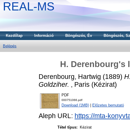
REAL-MS
Kezdőlap
Információ
Böngészés, Év
Böngészés, Sz
Belépés
H. Derenbourg's l
Derenbourg, Hartwig
(1889)
H
Goldziher.
, Paris (Kézirat)
PDF
000751066.pdf
Download (1MB)
|
Előzetes bemutató
Aleph URL:
https://mta-konyvt
Tétel típus:
Kézirat