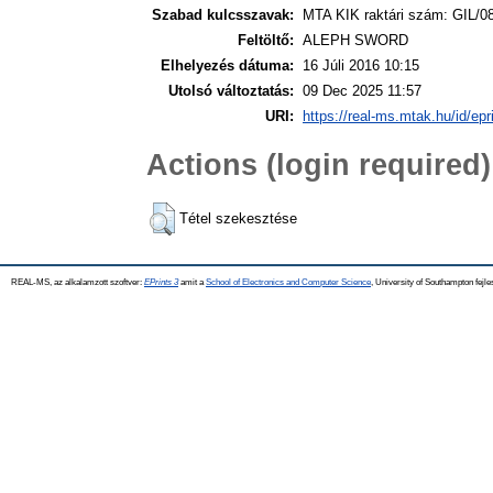
Szabad kulcsszavak:
MTA KIK raktári szám: GIL/0
Feltöltő:
ALEPH SWORD
Elhelyezés dátuma:
16 Júli 2016 10:15
Utolsó változtatás:
09 Dec 2025 11:57
URI:
https://real-ms.mtak.hu/id/epr
Actions (login required)
Tétel szekesztése
REAL-MS, az alkalamzott szoftver:
EPrints 3
amit a
School of Electronics and Computer Science
, University of Southampton fejle