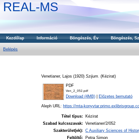
REAL-MS
Kezdőlap
Információ
Böngészés, Év
Böngészés, Sz
Belépés
Venetianer, Lajos
(1920)
Szijum.
(Kézirat)
PDF
Ven_2_052.pdf
Download (4MB)
|
Előzetes bemutató
Aleph URL:
https://mta-konyvtar.primo.exlibrisgroup.
Tétel típus:
Kézirat
Szabad kulcsszavak:
Venetianer/2/052
Szakterület(ek):
C Auxiliary Sciences of Hist
Feltöltő:
Petra Simon