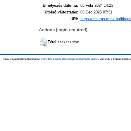
Elhelyezés dátuma:
05 Febr 2024 14:23
Utolsó változtatás:
05 Dec 2025 07:31
URI:
https://real-ms.mtak.hu/id/epr
Actions (login required)
Tétel szekesztése
REAL-MS, az alkalamzott szoftver:
EPrints 3
amit a
School of Electronics and Computer Science
, University of Southampton fejle