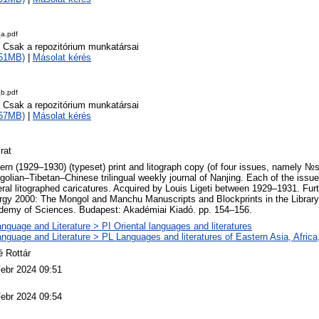
a.pdf
o Csak a repozitórium munkatársai
151MB)
|
Másolat kérés
b.pdf
o Csak a repozitórium munkatársai
157MB)
|
Másolat kérés
rat
rn (1929–1930) (typeset) print and litograph copy (of four issues, namely №s.
olian–Tibetan–Chinese trilingual weekly journal of Nanjing. Each of the issu
ral litographed caricatures. Acquired by Louis Ligeti between 1929–1931. Furt
gy 2000: The Mongol and Manchu Manuscripts and Blockprints in the Library
demy of Sciences. Budapest: Akadémiai Kiadó. pp. 154–156.
nguage and Literature > PI Oriental languages and literatures
nguage and Literature > PL Languages and literatures of Eastern Asia, Afric
 Rottár
ebr 2024 09:51
ebr 2024 09:54