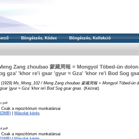
erző
Böngészés, Kódex
Böngészés, Kollekció
Meng Zang zhoubao 蒙藏周報 = Mongγol Töbed-ün dolon e
g gza' 'khor re'i gsar 'gyur ≈ Gza' 'khor re'i Bod Sog gs
(1929)
Ms_Mong_102 / Meng Zang zhoubao 蒙藏周報 = Mongγol Töbed-ün dolo
 gsar 'gyur ≈ Gza' 'khor re'i Bod Sog gsar gnas.
(Kézirat)
c.pdf
o Csak a repozitórium munkatársai
132MB)
|
Másolat kérés
d.pdf
o Csak a repozitórium munkatársai
101MB)
|
Másolat kérés