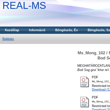
REAL-MS
Kezdőlap
Információ
Böngészés, Év
Böngészés, Sz
Belépés
Ms_Mong_102 / 
Bod So
MEGHATÁROZATLAN 
Bod Sog gza' 'khor re'i
PDF
Ms_Mong_102_
Restricted t
Download (
PDF
Ms_Mong_102_
Restricted t
Download (