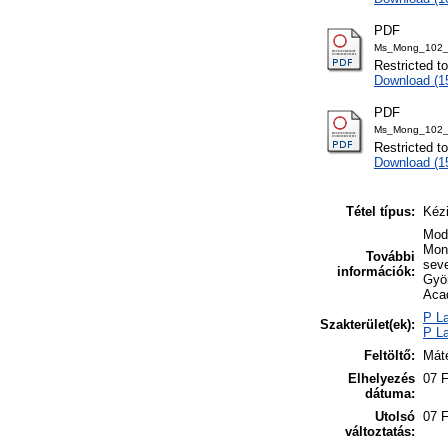
PDF
Ms_Mong_102_
Restricted t
Download (
PDF
Ms_Mong_102_
Restricted t
Download (
Tétel típus:
Kézi
Mode
Mong
További
seve
információk:
Györ
Aca
P La
Szakterület(ek):
P La
Feltöltő:
Máté
Elhelyezés
07 F
dátuma:
Utolsó
07 F
változtatás: