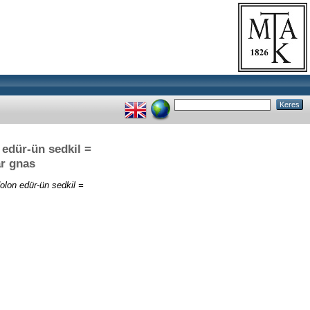
dür-ün sedkil =
ar gnas
n edür-ün sedkil =