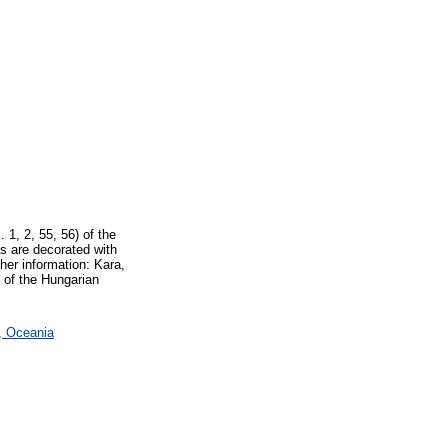
 1, 2, 55, 56) of the
es are decorated with
her information: Kara,
 of the Hungarian
a, Oceania