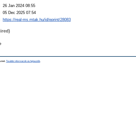
:
26 Jan 2024 08:55
:
05 Dec 2025 07:54
:
https://real-ms.mtak.hu/id/eprint/28083
ired)
e
sztett.
További információk és fejlesztők
.