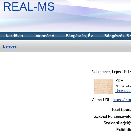
REAL-MS
Kezdőlap
Információ
Böngészés, Év
Böngészés, Sz
Belépés
Venetianer, Lajos
(191
PDF
Ven_2_021
Downloa
Aleph URL:
https://mt
Tétel típus
Szabad kulcsszavak
Szakterület(ek)
Feltöltő