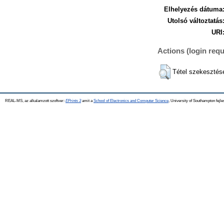
Elhelyezés dátuma
Utolsó változtatás
URI
Actions (login requ
Tétel szekesztés
REAL-MS, az alkalamzott szoftver:
EPrints 3
amit a
School of Electronics and Computer Science
, University of Southampton fejle