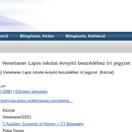
erző
Böngészés, Kódex
Böngészés, Kollekció
Venetianer Lajos iskolai évnyitó beszédéhez írt jegyzet
5)
Venetianer Lajos iskolai évnyitó beszédéhez írt jegyzet.
(Kézirat)
.pdf
d (1MB)
|
Előzetes bemutató
a-konyvtar.primo.exlibrisgroup.com/perma...
:
Kézirat
:
Venetianer/2/021
:
C Auxiliary Sciences of History > CT Biography
:
Petra Simon