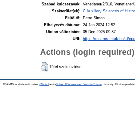
Szabad kulcsszavak:
Venetianer/2/010, Venetianer/
Szakterület(ek):
C Auxiliary Sciences of Hist
Feltöltő:
Petra Simon
Elhelyezés dátuma:
24 Jan 2024 12:52
Utolsó változtatás:
05 Dec 2025 09:37
URI:
https://real-ms.mtak.hu/id/epr
Actions (login required)
Tétel szekesztése
REAL-MS, az alkalamzott szoftver:
EPrints 3
amit a
School of Electronics and Computer Science
, University of Southampton fejle