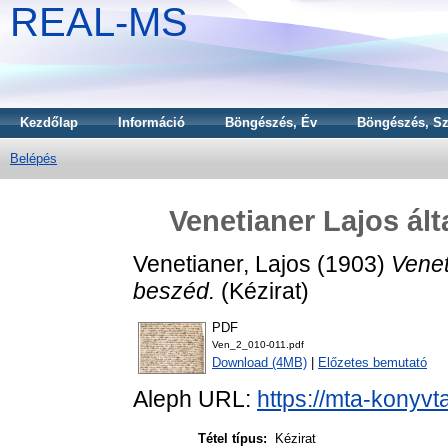
REAL-MS
Kezdőlap
Információ
Böngészés, Év
Böngészés, Sz
Belépés
Venetianer Lajos ált
Venetianer, Lajos
(1903)
Venet
beszéd.
(Kézirat)
PDF
Ven_2_010-011.pdf
Download (4MB)
|
Előzetes bemutató
Aleph URL:
https://mta-konyvt
Tétel típus:
Kézirat