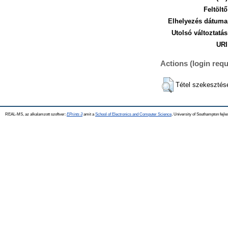
Feltöltő
Elhelyezés dátuma
Utolsó változtatás
URI
Actions (login requ
Tétel szekesztés
REAL-MS, az alkalamzott szoftver:
EPrints 3
amit a
School of Electronics and Computer Science
, University of Southampton fejle