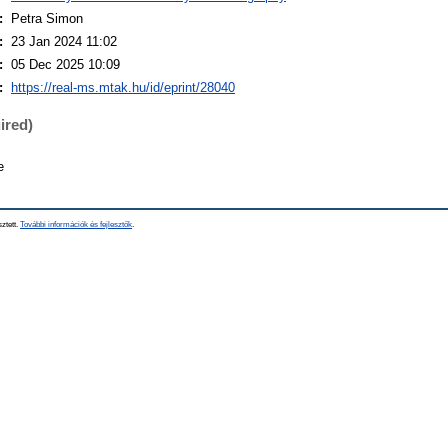
:
Petra Simon
:
23 Jan 2024 11:02
:
05 Dec 2025 10:09
:
https://real-ms.mtak.hu/id/eprint/28040
ired)
e
sztett.
További információk és fejlesztők
.