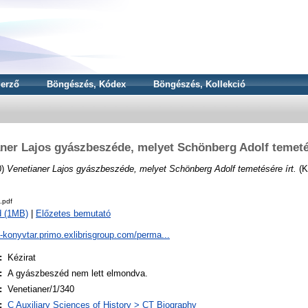
erző
Böngészés, Kódex
Böngészés, Kollekció
ner Lajos gyászbeszéde, melyet Schönberg Adolf temeté
0)
Venetianer Lajos gyászbeszéde, melyet Schönberg Adolf temetésére írt.
(K
.pdf
d (1MB)
|
Előzetes bemutató
a-konyvtar.primo.exlibrisgroup.com/perma...
:
Kézirat
:
A gyászbeszéd nem lett elmondva.
:
Venetianer/1/340
:
C Auxiliary Sciences of History > CT Biography