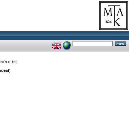
sére írt
ézirat)