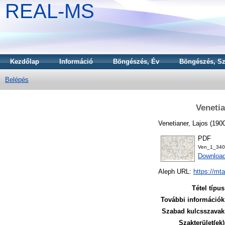
REAL-MS
Kezdőlap
Információ
Böngészés, Év
Böngészés, Sz
Belépés
Venetia
Venetianer, Lajos
(190
PDF
Ven_1_340
Downloa
Aleph URL:
https://mt
Tétel típus
További információk
Szabad kulcsszavak
Szakterület(ek)