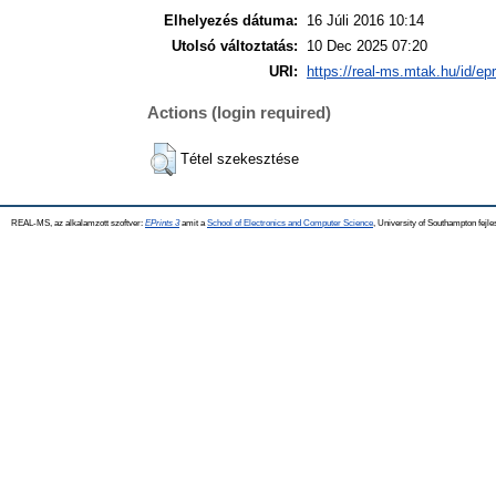
Elhelyezés dátuma:
16 Júli 2016 10:14
Utolsó változtatás:
10 Dec 2025 07:20
URI:
https://real-ms.mtak.hu/id/ep
Actions (login required)
Tétel szekesztése
REAL-MS, az alkalamzott szoftver:
EPrints 3
amit a
School of Electronics and Computer Science
, University of Southampton fejle