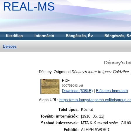
REAL-MS
Kezdőlap
Információ
Böngészés, Év
Böngészés, Sz
Belépés
Décsey's le
Décsey, Zsigmond
Décsey's letter to Ignaz Goldziher.
PDF
000751043.pdf
Download (608kB)
|
Előzetes bemutató
Aleph URL:
https://mta-konyvtar.primo.exlibrisgroup.
Tétel típus:
Kézirat
További információk:
[1910. 06. 22]
Szabad kulcsszavak:
MTA KIK raktári szám: GIL/0
Feltöltő:
ALEPH SWORD