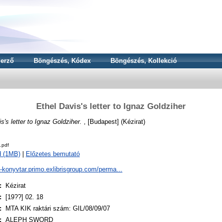
erző
Böngészés, Kódex
Böngészés, Kollekció
Ethel Davis's letter to Ignaz Goldziher
s's letter to Ignaz Goldziher.
, [Budapest] (Kézirat)
.pdf
d (1MB)
|
Előzetes bemutató
a-konyvtar.primo.exlibrisgroup.com/perma...
:
Kézirat
:
[19??] 02. 18
:
MTA KIK raktári szám: GIL/08/09/07
:
ALEPH SWORD