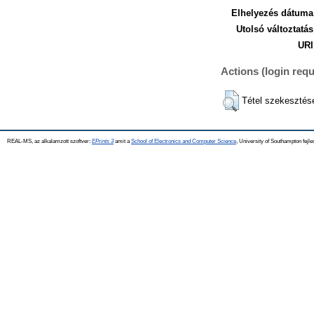
Elhelyezés dátuma
Utolsó változtatás
URI
Actions (login requ
Tétel szekesztés
REAL-MS, az alkalamzott szoftver:
EPrints 3
amit a
School of Electronics and Computer Science
, University of Southampton fejle