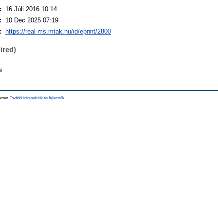
:
16 Júli 2016 10:14
:
10 Dec 2025 07:19
:
https://real-ms.mtak.hu/id/eprint/2800
ired)
e
sztett.
További információk és fejlesztők
.