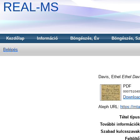
REAL-MS
Kezdőlap
Információ
Böngészés, Év
Böngészés, Sz
Belépés
Davis, Ethel
Ethel Davi
PDF
000751040
Downloa
Aleph URL:
https://mt
Tétel típus
További információk
Szabad kulcsszavak
Feltöltő