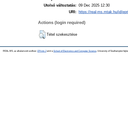
Utolsó változtatás:
09 Dec 2025 12:30
URI:
https://real-ms.mtak.hu/id/epr
Actions (login required)
Tétel szekesztése
REAL-MS, az alkalamzott szoftver:
EPrints 3
amit a
School of Electronics and Computer Science
, University of Southampton fejle