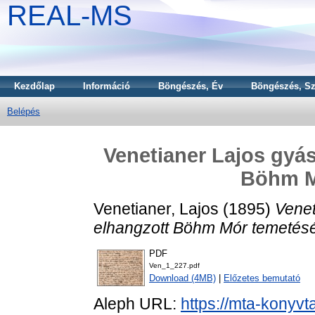
REAL-MS
Kezdőlap
Információ
Böngészés, Év
Böngészés, Sz
Belépés
Venetianer Lajos gyá
Böhm M
Venetianer, Lajos
(1895)
Venet
elhangzott Böhm Mór temetés
PDF
Ven_1_227.pdf
Download (4MB)
|
Előzetes bemutató
Aleph URL:
https://mta-konyvt