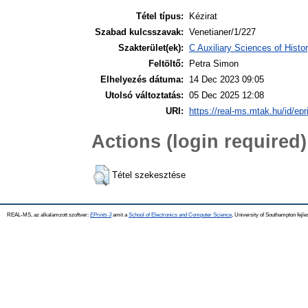
Tétel típus:
Kézirat
Szabad kulcsszavak:
Venetianer/1/227
Szakterület(ek):
C Auxiliary Sciences of Hist
Feltöltő:
Petra Simon
Elhelyezés dátuma:
14 Dec 2023 09:05
Utolsó változtatás:
05 Dec 2025 12:08
URI:
https://real-ms.mtak.hu/id/epr
Actions (login required)
Tétel szekesztése
REAL-MS, az alkalamzott szoftver:
EPrints 3
amit a
School of Electronics and Computer Science
, University of Southampton fejle