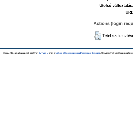
Utolsó változtatás
URI
Actions (login requ
Tétel szekesztés
REAL-MS, az alkalamzott szoftver:
EPrints 3
amit a
School of Electronics and Computer Science
, University of Southampton fejle