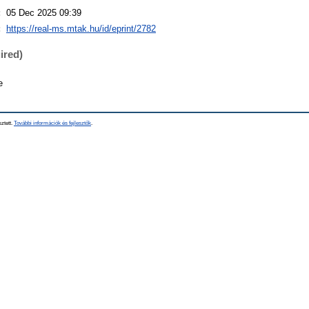
:
05 Dec 2025 09:39
:
https://real-ms.mtak.hu/id/eprint/2782
ired)
e
sztett.
További információk és fejlesztők
.