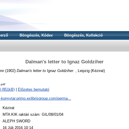
erző
Böngészés, Kódex
Böngészés, Kollekció
Dalman's letter to Ignaz Goldziher
ann
(1902)
Dalman's letter to Ignaz Goldziher.
, Leipzig (Kézirat)
.pdf
 (851kB)
|
Előzetes bemutató
a-konyvtar.primo.exlibrisgroup.com/perma...
:
Kézirat
:
MTA KIK raktári szám: GIL/08/01/04
:
ALEPH SWORD
:
16 Júli 2016 10:14