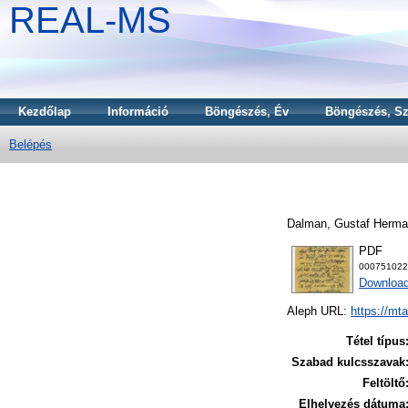
REAL-MS
Kezdőlap
Információ
Böngészés, Év
Böngészés, Sz
Belépés
Dalman, Gustaf Herm
PDF
000751022
Download
Aleph URL:
https://mt
Tétel típus
Szabad kulcsszavak
Feltöltő
Elhelyezés dátuma