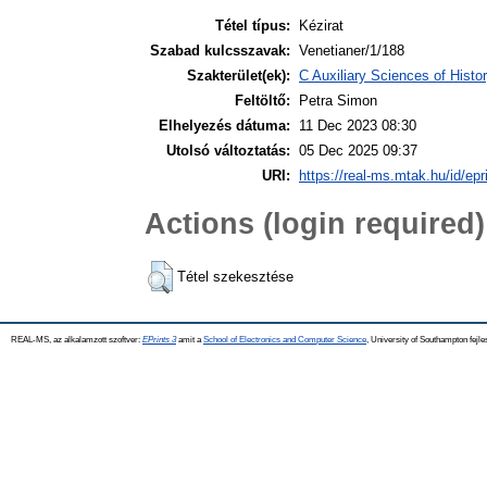
Tétel típus:
Kézirat
Szabad kulcsszavak:
Venetianer/1/188
Szakterület(ek):
C Auxiliary Sciences of Hist
Feltöltő:
Petra Simon
Elhelyezés dátuma:
11 Dec 2023 08:30
Utolsó változtatás:
05 Dec 2025 09:37
URI:
https://real-ms.mtak.hu/id/epr
Actions (login required)
Tétel szekesztése
REAL-MS, az alkalamzott szoftver:
EPrints 3
amit a
School of Electronics and Computer Science
, University of Southampton fejle