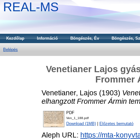
REAL-MS
Kezdőlap
Információ
Böngészés, Év
Böngészés, Sz
Belépés
Venetianer Lajos gyá
Frommer 
Venetianer, Lajos
(1903)
Venet
elhangzott Frommer Ármin tem
PDF
Ven_1_188.pdf
Download (1MB)
|
Előzetes bemutató
Aleph URL:
https://mta-konyvt