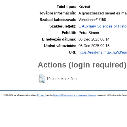
Tétel típus:
Kézirat
További információk:
A gyászbeszéd német és mag
Szabad kulcsszavak:
Venetianer/1/150
Szakterület(ek):
C Auxiliary Sciences of Hist
Feltöltő:
Petra Simon
Elhelyezés dátuma:
06 Dec 2023 08:14
Utolsó változtatás:
05 Dec 2025 09:15
URI:
https://real-ms.mtak.hu/id/ep
Actions (login required)
Tétel szekesztése
REAL-MS, az alkalamzott szoftver:
EPrints 3
amit a
School of Electronics and Computer Science
, University of Southampton fejle