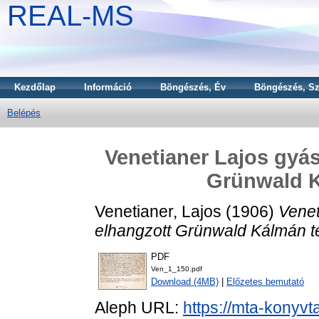
REAL-MS
Kezdőlap
Információ
Böngészés, Év
Böngészés, Sz
Belépés
Venetianer Lajos gyá
Grünwald 
Venetianer, Lajos
(1906)
Venet
elhangzott Grünwald Kálmán 
PDF
Ven_1_150.pdf
Download (4MB)
|
Előzetes bemutató
Aleph URL:
https://mta-konyvt