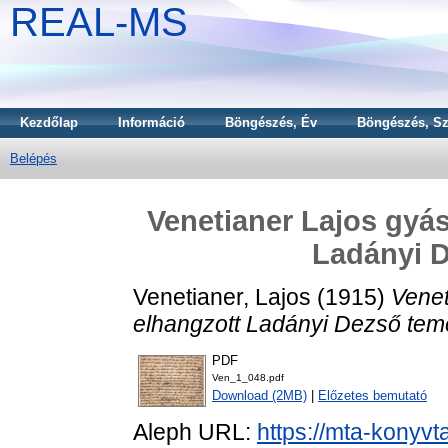
REAL-MS
Kezdőlap
Információ
Böngészés, Év
Böngészés, Sz
Belépés
Venetianer Lajos gyá
Ladányi 
Venetianer, Lajos
(1915)
Venet
elhangzott Ladányi Dezső tem
PDF
Ven_1_048.pdf
Download (2MB)
|
Előzetes bemutató
Aleph URL:
https://mta-konyvt