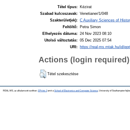
Tétel típus:
Kézirat
Szabad kulcsszavak:
Venetianer/1/048
Szakterület(ek):
C Auxiliary Sciences of Hist
Feltöltő:
Petra Simon
Elhelyezés dátuma:
24 Nov 2023 08:10
Utolsó változtatás:
05 Dec 2025 07:54
URI:
https://real-ms.mtak.hu/id/epr
Actions (login required)
Tétel szekesztése
REAL-MS, az alkalamzott szoftver:
EPrints 3
amit a
School of Electronics and Computer Science
, University of Southampton fejle