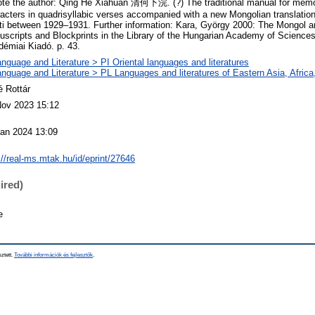
te the author: Qing He Xiahuan 清何下浣. (?) The traditional manual for memo
acters in quadrisyllabic verses accompanied with a new Mongolian translation
ti between 1929–1931. Further information: Kara, György 2000: The Mongol
scripts and Blockprints in the Library of the Hungarian Academy of Science
émiai Kiadó. p. 43.
nguage and Literature > PI Oriental languages and literatures
nguage and Literature > PL Languages and literatures of Eastern Asia, Afric
 Rottár
Nov 2023 15:12
Jan 2024 13:09
://real-ms.mtak.hu/id/eprint/27646
ired)
e
sztett.
További információk és fejlesztők
.