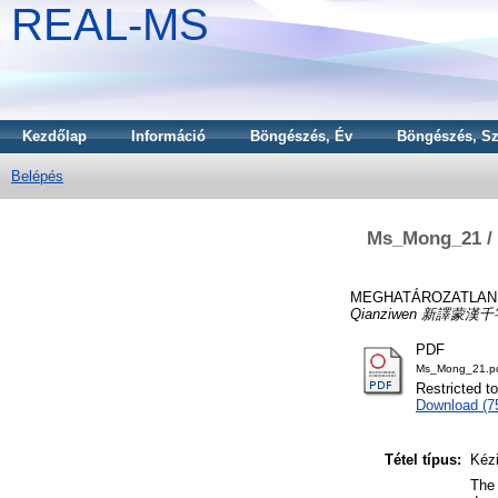
REAL-MS
Kezdőlap
Információ
Böngészés, Év
Böngészés, Sz
Belépés
Ms_Mong_21 / S
MEGHATÁROZATLAN 
Qianziwen 新譯蒙漢千
PDF
Ms_Mong_21.p
Restricted t
Download (
Tétel típus:
Kézi
The 