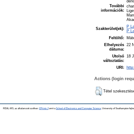
deno
További
char
információk:
Lige
Manu
Akad
P La
Szakterület(ek):
P La
Feltöltő:
Máté
Elhelyezés
22 
dátuma:
Utolsó
18 
változtatás:
URI:
http
Actions (login requ
Tétel szekesztés
REAL-MS, az alkalamzott szoftver:
EPrints 3
amit a
School of Electronics and Computer Science
, University of Southampton fejle