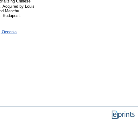
rializing Chinese
. Acquired by Louis
 and Manchu
s. Budapest:
a, Oceania