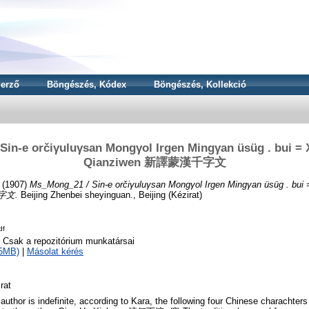
erző
Böngészés, Kódex
Böngészés, Kollekció
in-e orčiγuluγsan Mongγol Irgen Mingγan üsüg . bui =
Qianziwen 新譯蒙漢千字文
(1907)
Ms_Mong_21 / Sin-e orčiγuluγsan Mongγol Irgen Mingγan üsüg . bui
字文.
Beijing Zhenbei sheyinguan., Beijing (Kézirat)
df
o Csak a repozitórium munkatársai
75MB)
|
Másolat kérés
rat
author is indefinite, according to Kara, the following four Chinese charachter