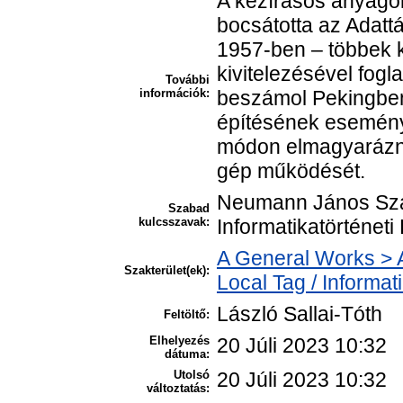
A kézírásos anyagok
bocsátotta az Adatt
1957-ben – többek k
kivitelezésével fogl
További
információk:
beszámol Pekingben 
építésének esemény
módon elmagyarázni 
gép működését.
Neumann János Szá
Szabad
kulcsszavak:
Informatikatörténet
A General Works > A
Szakterület(ek):
Local Tag / Informat
László Sallai-Tóth
Feltöltő:
Elhelyezés
20 Júli 2023 10:32
dátuma:
Utolsó
20 Júli 2023 10:32
változtatás: