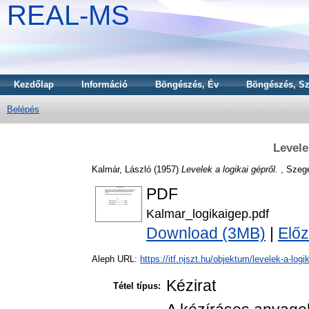
REAL-MS
Kezdőlap
Információ
Böngészés, Év
Böngészés, Sz
Belépés
Levele
Kalmár, László
(1957)
Levelek a logikai gépről.
, Szege
PDF
Kalmar_logikaigep.pdf
Download (3MB)
|
Előz
Aleph URL:
https://itf.njszt.hu/objektum/levelek-a-logik
Kézirat
Tétel típus: