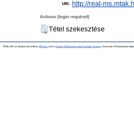
http://real-ms.mtak.
URI:
Actions (login required)
Tétel szekesztése
REAL-MS, az alkalamzott szoftver:
EPrints 3
amit a
School of Electronics and Computer Science
, University of Southampton fejle