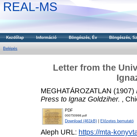
REAL-MS
Kezdőlap
Információ
Böngészés, Év
Böngészés, Sz
Belépés
Letter from the Uni
Igna
MEGHATÁROZATLAN (1907)
Press to Ignaz Goldziher.
, Chic
PDF
000750998.pdf
Download (461kB)
|
Előzetes bemutató
Aleph URL:
https://mta-konyvt