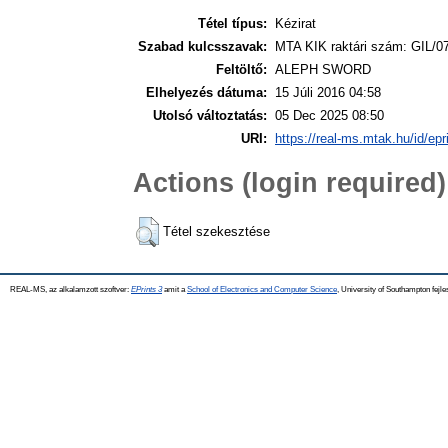
Tétel típus:
Kézirat
Szabad kulcsszavak:
MTA KIK raktári szám: GIL/0
Feltöltő:
ALEPH SWORD
Elhelyezés dátuma:
15 Júli 2016 04:58
Utolsó változtatás:
05 Dec 2025 08:50
URI:
https://real-ms.mtak.hu/id/epr
Actions (login required)
Tétel szekesztése
REAL-MS, az alkalamzott szoftver:
EPrints 3
amit a
School of Electronics and Computer Science
, University of Southampton fejle