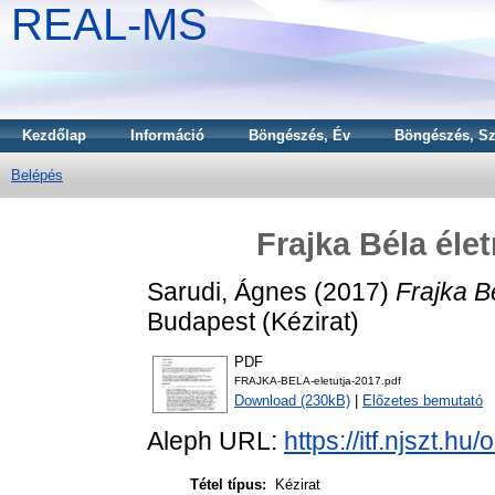
REAL-MS
Kezdőlap
Információ
Böngészés, Év
Böngészés, Sz
Belépés
Frajka Béla élet
Sarudi, Ágnes
(2017)
Frajka Bé
Budapest (Kézirat)
PDF
FRAJKA-BELA-eletutja-2017.pdf
Download (230kB)
|
Előzetes bemutató
Aleph URL:
https://itf.njszt.hu
Tétel típus:
Kézirat