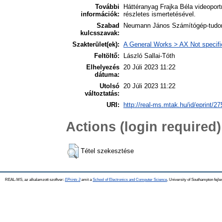
További
Háttéranyag Frajka Béla videopor
információk:
részletes ismertetésével.
Szabad
Neumann János Számítógép-tudomá
kulcsszavak:
Szakterület(ek):
A General Works > AX Not specifie
Feltöltő:
László Sallai-Tóth
Elhelyezés
20 Júli 2023 11:22
dátuma:
Utolsó
20 Júli 2023 11:22
változtatás:
URI:
http://real-ms.mtak.hu/id/eprint/2
Actions (login required)
Tétel szekesztése
REAL-MS, az alkalamzott szoftver:
EPrints 3
amit a
School of Electronics and Computer Science
, University of Southampton fejle