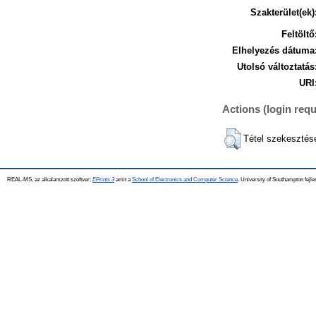
Szakterület(ek)
Feltöltő
Elhelyezés dátuma
Utolsó változtatás
URI
Actions (login requ
Tétel szekesztés
REAL-MS, az alkalamzott szoftver:
EPrints 3
amit a
School of Electronics and Computer Science
, University of Southampton fejle