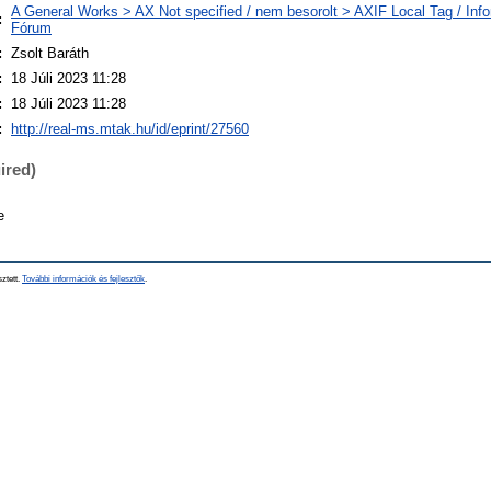
A General Works > AX Not specified / nem besorolt > AXIF Local Tag / Info
:
Fórum
:
Zsolt Baráth
:
18 Júli 2023 11:28
:
18 Júli 2023 11:28
:
http://real-ms.mtak.hu/id/eprint/27560
ired)
e
sztett.
További információk és fejlesztők
.