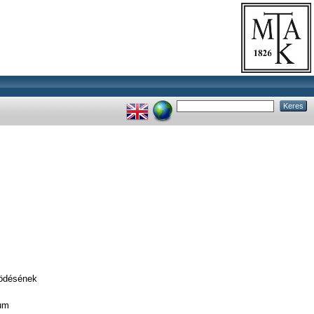
ködésének
rum