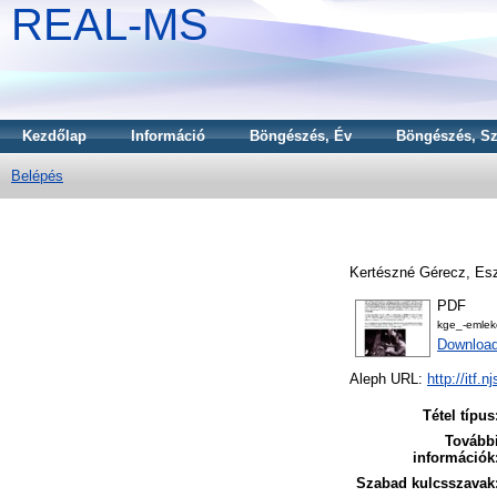
REAL-MS
Kezdőlap
Információ
Böngészés, Év
Böngészés, Sz
Belépés
Kertészné Gérecz, Esz
PDF
kge_-emlek
Download
Aleph URL:
http://itf.
Tétel típus
Tovább
információk
Szabad kulcsszavak