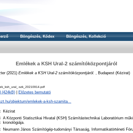
erző
Böngészés, Kódex
Böngészés, Kollekció
Emlékek a KSH Ural-2 számítóközpontjáról
ter
(2021)
Emlékek a KSH Ural-2 számítóközpontjáról.
, Budapest (Kézirat)
ek_ksh_ural_-szk_20210914.pdf
 (424kB)
|
Előzetes bemutató
njszt.hu/objektum/emlekek-a-ksh-szamita...
:
Kézirat
i
A Központi Statisztikai Hivatal (KSH) Számítástechnikai Laboratórium mű
:
kronológiája.
:
Neumann János Számítógép-tudományi Társaság, Informatikatörténeti Fó