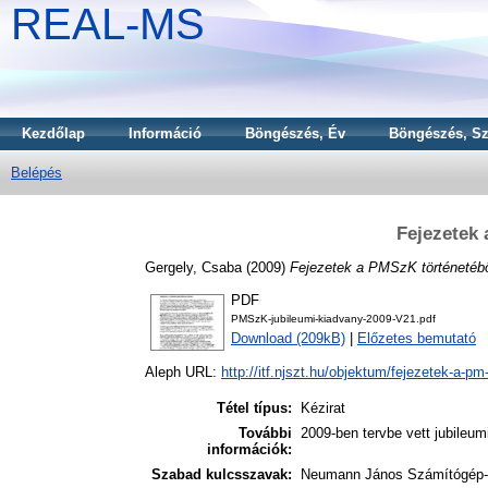
REAL-MS
Kezdőlap
Információ
Böngészés, Év
Böngészés, Sz
Belépés
Fejezetek 
Gergely, Csaba
(2009)
Fejezetek a PMSzK történetébő
PDF
PMSzK-jubileumi-kiadvany-2009-V21.pdf
Download (209kB)
|
Előzetes bemutató
Aleph URL:
http://itf.njszt.hu/objektum/fejezetek-a-pm-
Tétel típus:
Kézirat
További
2009-ben tervbe vett jubileumi
információk:
Szabad kulcsszavak:
Neumann János Számítógép-tu