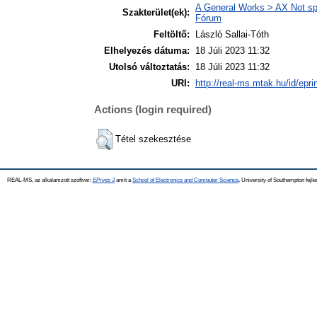
A General Works > AX Not spec
Szakterület(ek):
Fórum
Feltöltő:
László Sallai-Tóth
Elhelyezés dátuma:
18 Júli 2023 11:32
Utolsó változtatás:
18 Júli 2023 11:32
URI:
http://real-ms.mtak.hu/id/epri
Actions (login required)
Tétel szekesztése
REAL-MS, az alkalamzott szoftver:
EPrints 3
amit a
School of Electronics and Computer Science
, University of Southampton fejle