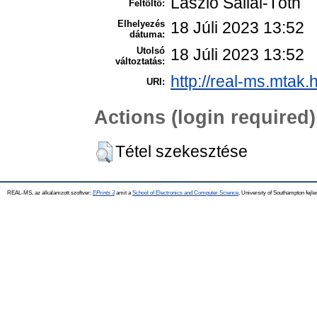
László Sallai-Tóth
Feltöltő:
Elhelyezés
18 Júli 2023 13:52
dátuma:
Utolsó
18 Júli 2023 13:52
változtatás:
http://real-ms.mtak.
URI:
Actions (login required)
Tétel szekesztése
REAL-MS, az alkalamzott szoftver:
EPrints 3
amit a
School of Electronics and Computer Science
, University of Southampton fejle