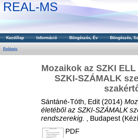
REAL-MS
Kezdőlap
Információ
Böngészés, Év
Böngészés, Sz
Belépés
Mozaikok az SZKI ELL 1
SZKI-SZÁMALK szem
szakért
Sántáné-Tóth, Edit
(2014)
Moz
életéből az SZKI-SZÁMALK sze
rendszerekig.
, Budapest (Kézi
PDF