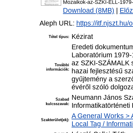
Mozaikok-az-SZKI-ELL-1979-1
Download (8MB)
|
Előz
Aleph URL:
https://itf.njszt.h
Kézirat
Tétel típus:
Eredeti dokumentum
Laboratórium 1979-1
az SZKI-SZÁMALK s
További
információk:
hazai fejlesztésű sz
gyűjtemény a szerző
évéről szóló dolgoz
Neumann János Szá
Szabad
kulcsszavak:
Informatikatörténet
A General Works > A
Szakterület(ek):
Local Tag / Informat