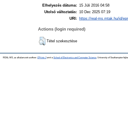
Elhelyezés dátuma:
15 Júli 2016 04:58
Utolsó változtatás:
10 Dec 2025 07:19
URI:
https://real-ms.mtak.hu/id/ep
Actions (login required)
Tétel szekesztése
REAL-MS, az alkalamzott szoftver:
EPrints 3
amit a
School of Electronics and Computer Science
, University of Southampton fejle