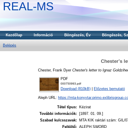
REAL-MS
Kezdőlap
Információ
Böngészés, Év
Böngészés, Sz
Belépés
Chester's le
Chester, Frank Dyer
Chester's letter to Ignaz Goldzihe
PDF
000750993.pdf
Download (810kB)
|
Előzetes bemutató
Aleph URL:
https://mta-konyvtar.primo.exlibrisgroup.
Tétel típus:
Kézirat
További információk:
[1897. 01. 09.]
Szabad kulcsszavak:
MTA KIK raktári szám: GIL/0
Feltöltő:
ALEPH SWORD