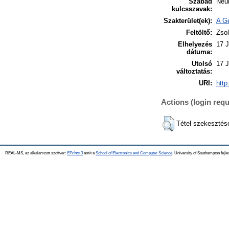
Szabad
Neu
kulcsszavak:
Szakterület(ek):
A Ge
Feltöltő:
Zsol
Elhelyezés
17 J
dátuma:
Utolsó
17 J
változtatás:
URI:
http
Actions (login requ
Tétel szekesztés
REAL-MS, az alkalamzott szoftver:
EPrints 3
amit a
School of Electronics and Computer Science
, University of Southampton fejle