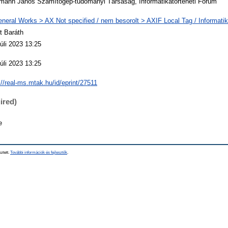
mann János Számítógép-tudományi Társaság, Informatikatörténeti Fórum
neral Works > AX Not specified / nem besorolt > AXIF Local Tag / Informatik
t Baráth
úli 2023 13:25
úli 2023 13:25
://real-ms.mtak.hu/id/eprint/27511
ired)
e
sztett.
További információk és fejlesztők
.