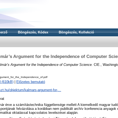
erző
Böngészés, Kódex
Böngészés, Kollekció
lmár’s Argument for the Independence of Computer Scie
lmár’s Argument for the Independence of Computer Science.
CIE., Washingto
gument_for_the_Independence_of.pdf
 (610kB)
|
Előzetes bemutató
njszt.hu/objektum/kalmars-argument-for-...
rat
ár érve a számítástechnika függetlensége mellett A kiemelkedő magyar tud
spontjának felvázolása a korábban nem publikált archív konferencia anyagok
rmatikai oktatással kapcsolatos levelezései alapján.