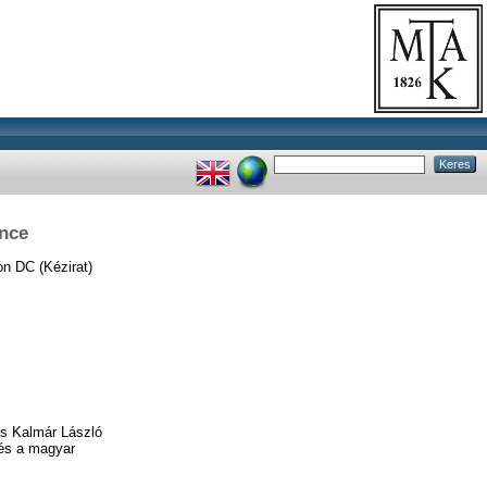
nce
n DC (Kézirat)
ós Kalmár László
 és a magyar