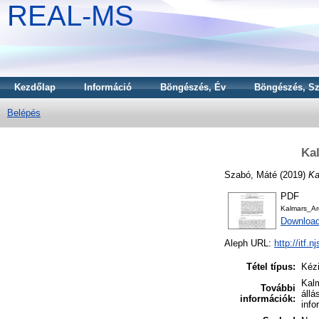
REAL-MS
Kezdőlap
Információ
Böngészés, Év
Böngészés, Sz
Belépés
Ka
Szabó, Máté
(2019)
Ka
PDF
Kalmars_Ar
Download
Aleph URL:
http://itf.
Tétel típus:
Kézi
Kalm
További
állá
információk:
info