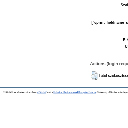
Sza
["eprint_fieldname_
El
U
Actions (login requ
Tétel szekesztés
REAL-MS, az alkalamzott szoftver:
EPrints 3
amit a
School of Electronics and Computer Science
, University of Southampton fejle