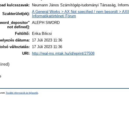
bad kulcsszavak:
Neumann János Számítógép-tudományi Társaság, Informat
A General Works > AX Not specified / nem besorolt > AXI
Szakterület(ek):
Informatikatörténeti Fórum
sword_depositor"
ALEPH SWORD
not defined]:
Feltöltő:
Erika Bilicsi
helyezés dátuma:
17 Júli 2023 11:36
tolsó változtatás:
17 Júli 2023 11:36
URI:
http://real-ms.mtak.hu/id/eprint/27508
ired)
e
sztett.
További információk és fejlesztők
.