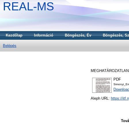
REAL-MS
Kezdőlap
Információ
Böngészés, Év
Böngészés, Sz
Belépés
MEGHATÁROZATLAN 
PDF
Simonyi_En
Downloa
Aleph URL:
https://itf
Tová