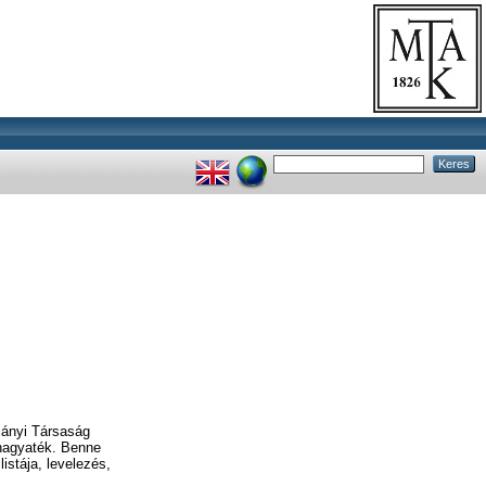
ányi Társaság
 hagyaték. Benne
istája, levelezés,