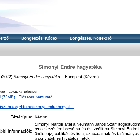
erző
Böngészés, Kódex
Böngészés, Kollekció
Simonyi Endre hagyatéka
(2022)
Simonyi Endre hagyatéka.
, Budapest (Kézirat)
dre_hagyateka_teljes.pdf
d (73MB)
|
Előzetes bemutató
.njszt.hu/objektum/simonyi-endre-hagyat...
Tétel típus:
Kézirat
Simonyi Márton által a Neumann János Számítógéptudom
rendelkezésére bocsátott és összeállított Simonyi Endre
bbi információk:
önéletrajz, publikációs lista, szabadalmak és találmányok l
bizonylatok és hivatalos iratok