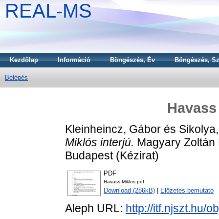
REAL-MS
Kezdőlap
Információ
Böngészés, Év
Böngészés, Sz
Belépés
Havass 
Kleinheincz, Gábor
és
Sikolya,
Miklós interjú.
Magyary Zoltán 
Budapest (Kézirat)
PDF
Havass-Miklos.pdf
Download (286kB)
|
Előzetes bemutató
Aleph URL:
http://itf.njszt.hu