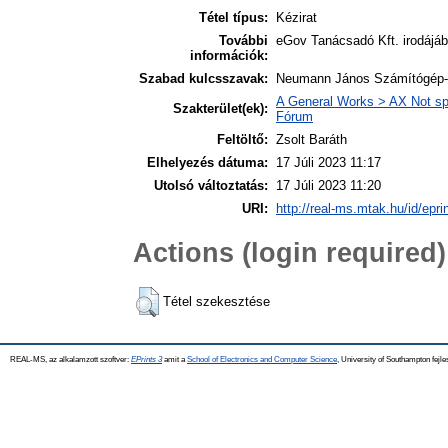
Tétel típus:
Kézirat
További
eGov Tanácsadó Kft. irodájába
információk:
Szabad kulcsszavak:
Neumann János Számítógép-tu
A General Works > AX Not spec
Szakterület(ek):
Fórum
Feltöltő:
Zsolt Baráth
Elhelyezés dátuma:
17 Júli 2023 11:17
Utolsó változtatás:
17 Júli 2023 11:20
URI:
http://real-ms.mtak.hu/id/epri
Actions (login required)
Tétel szekesztése
REAL-MS, az alkalamzott szoftver:
EPrints 3
amit a
School of Electronics and Computer Science
, University of Southampton fejle