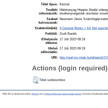
Tétel típus:
Kézirat
További
Háttéranyag Heppes Aladár videop
információk:
tevékenységeinek részletes ismert
Szabad
Neumann János Számítógép-tudomá
kulcsszavak:
Szakterület(ek):
A General Works > AX Not specifie
Feltöltő:
Zsolt Baráth
Elhelyezés
17 Júli 2023 09:19
dátuma:
Utolsó
17 Júli 2023 09:19
változtatás:
URI:
http://real-ms.mtak.hu/id/eprint/27
Actions (login required)
Tétel szekesztése
REAL-MS, az alkalamzott szoftver:
EPrints 3
amit a
School of Electronics and Computer Science
, University of Southampton fejle