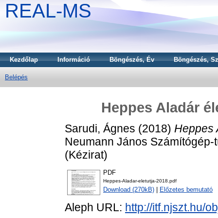
REAL-MS
Kezdőlap
Információ
Böngészés, Év
Böngészés, Sz
Belépés
Heppes Aladár éle
Sarudi, Ágnes
(2018)
Heppes A
Neumann János Számítógép-t
(Kézirat)
PDF
Heppes-Aladar-eletutja-2018.pdf
Download (270kB)
|
Előzetes bemutató
Aleph URL:
http://itf.njszt.hu/